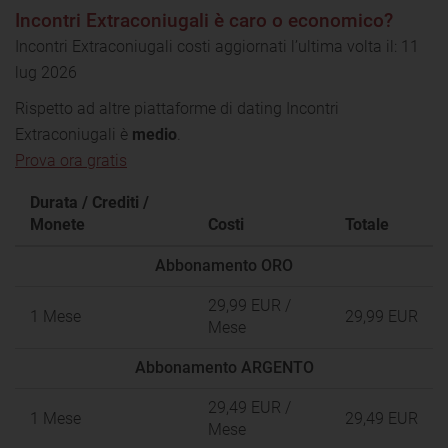
Incontri Extraconiugali è caro o economico?
Incontri Extraconiugali costi aggiornati l’ultima volta il: 11
lug 2026
Rispetto ad altre piattaforme di dating Incontri
Extraconiugali è
medio
.
Prova ora gratis
Durata / Crediti /
Monete
Costi
Totale
Abbonamento ORO
29,99 EUR
/
1 Mese
29,99 EUR
Mese
Abbonamento ARGENTO
29,49 EUR
/
1 Mese
29,49 EUR
Mese