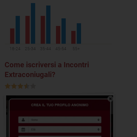
18-24
25-34
35-44
45-54
55+
Come iscriversi a Incontri
Extraconiugali?