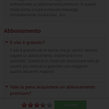
sottoscrivere un abbonamento premium. In questo
modo potrai inviare e ricevere messaggi
illimitatamente, inviare kiss...ecc.
Abbonamento
Il sito è gratuito?
Il sito è gratuito per le donne, ma gli uomini devono
pagare un abbonamento, disponibile in tre
pacchetti. Questo è un modo per selezionare solo gli
uomini più motivati e garantire una maggiore
qualità dei profili maschili.
Vale la pena acquistare un abbonamento
premium?
Per poter usufruire a pieno di tutte le funzioni del
Visita Sito
sito, tra cui l'invio e la lettura dei messaggi,