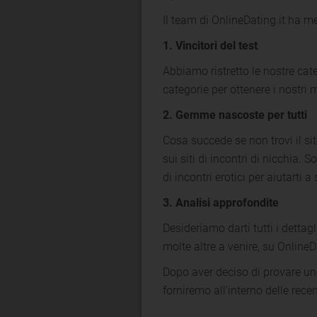
Il team di OnlineDating.it ha me
1. Vincitori del test
Abbiamo ristretto le nostre cate
categorie per ottenere i nostri m
2. Gemme nascoste per tutti
Cosa succede se non trovi il sit
sui siti di incontri di nicchia. 
di incontri erotici per aiutarti a 
3. Analisi approfondite
Desideriamo darti tutti i dettagl
molte altre a venire, su OnlineDa
Dopo aver deciso di provare uno o
forniremo all'interno delle rece