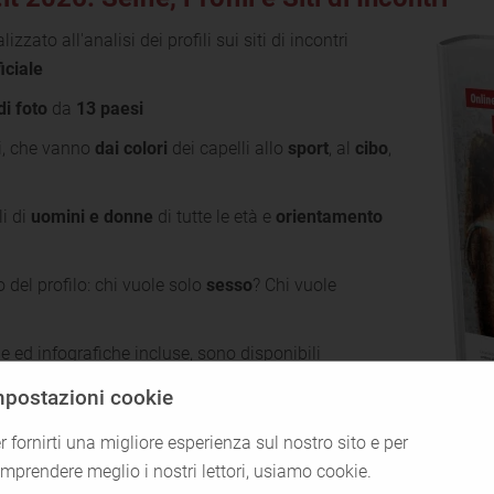
zzato all'analisi dei profili sui siti di incontri
ficiale
di foto
da
13 paesi
, che vanno
dai colori
dei capelli allo
sport
, al
cibo
,
li di
uomini e donne
di tutte le età e
orientamento
o del profilo: chi vuole solo
sesso
? Chi vuole
he ed infografiche incluse, sono disponibili
di.
mpostazioni cookie
Scarica gratuitamente
r fornirti una migliore esperienza sul nostro sito e per
lo studio
mprendere meglio i nostri lettori, usiamo cookie.
OnlineDating.it Studio sulle Foto