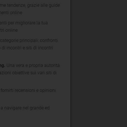
ime tendenze, grazie alle guide
enti online
nti per migliorare la tua
tri online
categorie principali: confronti
di incontri e siti di incontri
ng.
Una vera e propria autorità
ioni obiettive sui vari siti di
 fornirti recensioni e opinioni
i a navigare nel grande ed