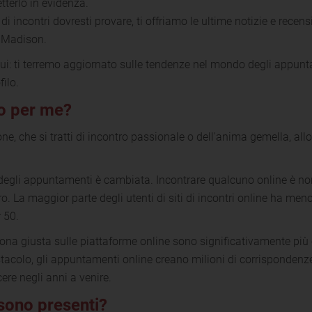
tterlo in evidenza.
 di incontri dovresti provare, ti offriamo le ultime notizie e recen
y Madison.
qui: ti terremo aggiornato sulle tendenze nel mondo degli appunta
ilo.
nno per me?
ne, che si tratti di incontro passionale o dell'anima gemella, allora
e degli appuntamenti è cambiata. Incontrare qualcuno online è n
o. La maggior parte degli utenti di siti di incontri online ha me
 50.
rsona giusta sulle piattaforme online sono significativamente più 
tacolo, gli appuntamenti online creano milioni di corrispondenze
cere negli anni a venire.
i sono presenti?