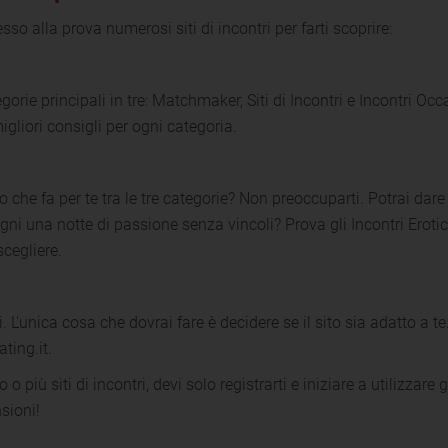
sso alla prova numerosi siti di incontri per farti scoprire:
gorie principali in tre: Matchmaker, Siti di Incontri e Incontri Oc
igliori consigli per ogni categoria.
o che fa per te tra le tre categorie? Non preoccuparti. Potrai dare
Sogni una notte di passione senza vincoli? Prova gli Incontri Erotici
scegliere.
i. L'unica cosa che dovrai fare è decidere se il sito sia adatto a t
ting.it.
 più siti di incontri, devi solo registrarti e iniziare a utilizzare 
nsioni!