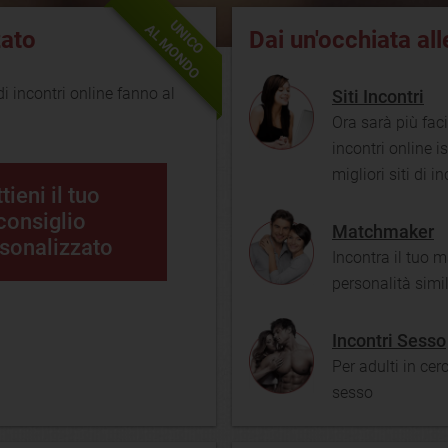
UNICO
AL MONDO
zato
Dai un'occhiata al
 di incontri online fanno al
Siti Incontri
Ora sarà più faci
incontri online i
migliori siti di i
tieni il tuo
consiglio
Matchmaker
sonalizzato
Incontra il tuo m
personalità simil
Incontri Sesso
Per adulti in cer
sesso