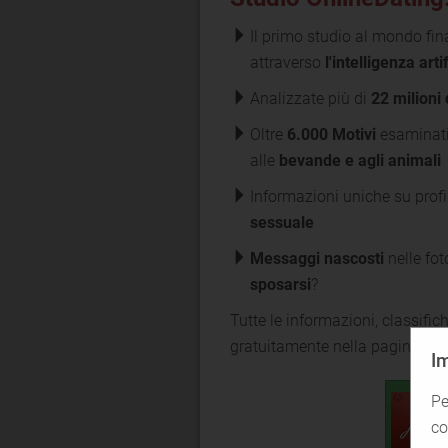
Il primo studio al mondo finali
attraverso
l'intelligenza arti
Analizzate più di
22 milioni 
Oltre
6.000 Motivi
esaminati
alle
bevande e agli animali
Informazioni uniche su profi
sessuale
Messaggi nascosti
nelle fot
sposarsi
?
Tutte le informazioni, classific
gratuitamente nella pagina Stu
I
Pe
co