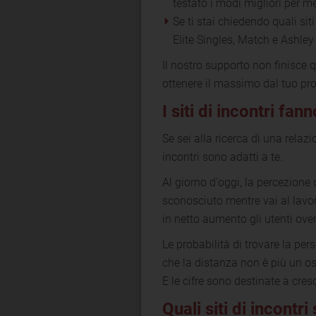
testato i modi migliori per me
Se ti stai chiedendo quali siti
Elite Singles, Match e Ashle
Il nostro supporto non finisce 
ottenere il massimo dal tuo prof
I siti di incontri fa
Se sei alla ricerca di una relazio
incontri sono adatti a te.
Al giorno d'oggi, la percezion
sconosciuto mentre vai al lavor
in netto aumento gli utenti over
Le probabilità di trovare la pe
che la distanza non è più un os
E le cifre sono destinate a cres
Quali siti di incontr