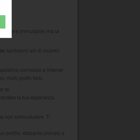
versale e immutabile, ma la
i tantissimi siti di incontri
dispositivo connesso a Internet
 molti profili falsi.
r te.
 rendere la tua esperienza
da non sottovalutare. Ti
tuo profilo. Abbiamo provato e