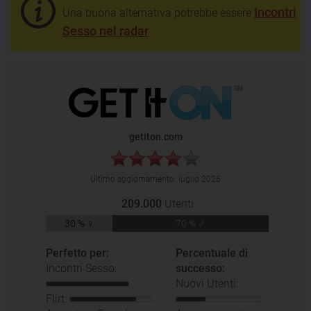
Incontri
Una buona alternativa potrebbe essere
Sesso nel radar
getiton.com
Ultimo aggiornamento:
luglio 2026
209.000
Utenti
30 % ♀
70 % ♂
Perfetto per:
Percentuale di
Incontri Sesso:
successo:
Nuovi Utenti:
Flirt: