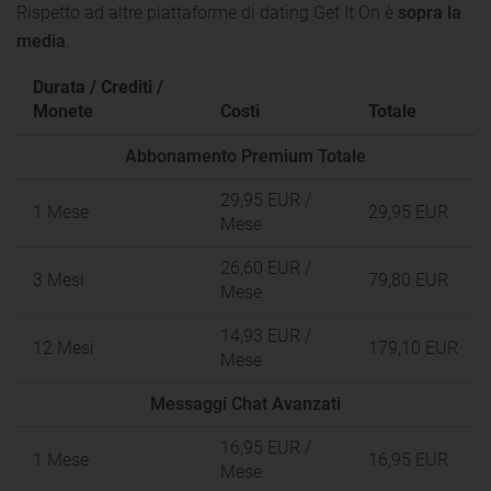
Rispetto ad altre piattaforme di dating Get It On è
sopra la
media
.
Durata / Crediti /
Monete
Costi
Totale
Abbonamento Premium Totale
29,95 EUR
/
1 Mese
29,95 EUR
Mese
26,60 EUR
/
3 Mesi
79,80 EUR
Mese
14,93 EUR
/
12 Mesi
179,10 EUR
Mese
Messaggi Chat Avanzati
16,95 EUR
/
1 Mese
16,95 EUR
Mese