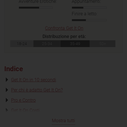
Avventure Erotiche:
Appuntamenti:
Finire a letto:
Confronta Get It On
Distribuzione per età:
18-24
25-34
35-49
50+
Indice
Get It On in 10 secondi
Per chi è adatto Get It On?
Pro e Contro
Get It On Costi
Mostra tutti